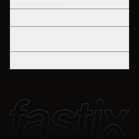
pagamento em dinheiro)
Classificação Etária
Camarotes A, B e C (Piso Superior) e Frisa (Piso
Superior)
Ingressos Promocionais