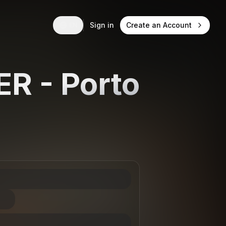
Sign in
Create an Account
EN
R - Porto