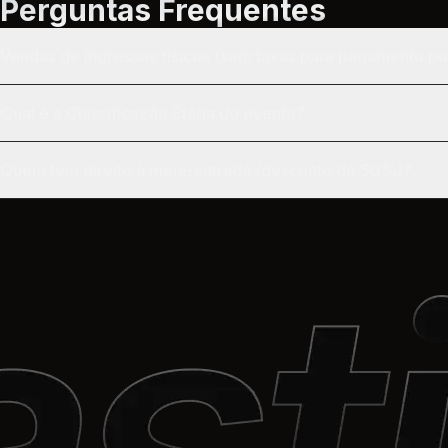
Perguntas Frequentes
Vendas de ingressos físicos (sem taxas para pagamento por
Qual é a Classificação Etária do evento?
Quem tem direito à meia-entrada (desconto de 50%)?