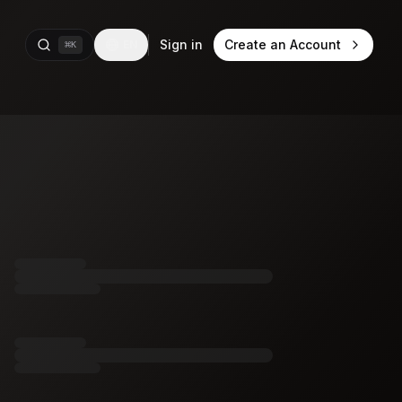
Sign in
Create an Account
EN
⌘
K